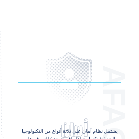
يشتمل نظام أمان على ثلاثة أنواع من التكنولوجيا
الحديثة؛ تكنولوجيا (آر إف آي دي) للتعرف على