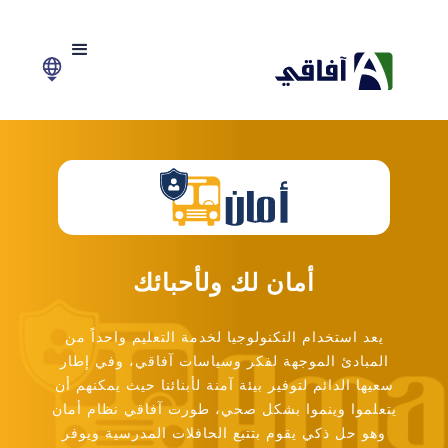
https://afaqy.com/
أمان لك ولأحبائك
يعد استخدام التكنولوجيا لخدمة التعليم واحداً من
المبادئ الموجهة لفكر وسياسات آفاقي، وفي إطار
سعيها الدائم لتوفير بيئة آمنة لأبنائنا حيث يمكنهم أن
يتعلموا وينموا بشكل صحي، طورت آفاقي نظام أمان
وهو حل ذكي يقوم بتتبع الحافلات المدرسية ويوفر