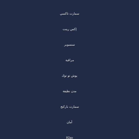
سمارت تاكسي
إكس رينت
سنسوير
مراقبة
پوش تو توك
مدن نظيفة
سمارت باركنج
أمان
H2go