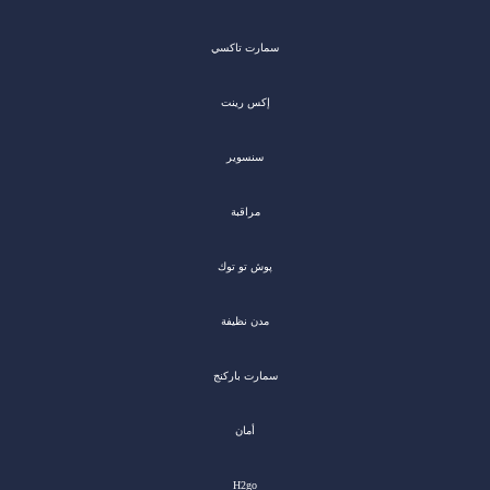
سمارت تاكسي
إكس رينت
سنسوير
مراقبة
پوش تو توك
مدن نظيفة
سمارت باركنج
أمان
H2go