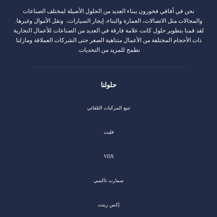
نحن في آفاقي فخورون ببناء العديد من الحلول الأصيلة لمختلف الصناعات
والمجالات مثل الاتصالات، العمارة والبناء، إيجار السيارات، ونقل الأموال وغيرها.
لقد قمنا بتطوير حلول كانت علامة فارقة في العديد من الصناعات للأعمال التجارية
ذات الأحجام المختلفة من الأعمال متناهية الصغر حتى الشركات العملاقة ومازلنا
نطمح للمزيد من التحديات.
حلولنا
تتبع المركبات التلقائي
فليت
VDX
سمارت تاكسي
إكس رينت