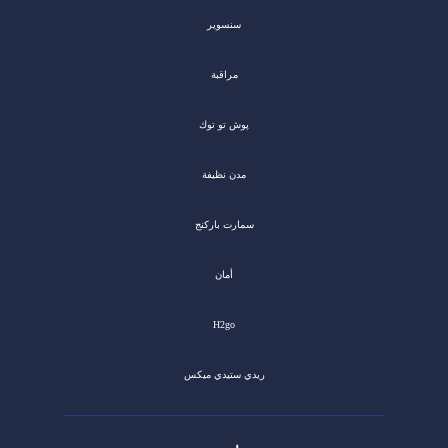
سنسوير
مراقبة
پوش تو توك
مدن نظيفة
سمارت باركنج
أمان
H2go
ريدي ستيدي ميكس