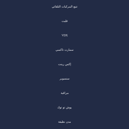
تتبع المركبات التلقائي
فليت
VDX
سمارت تاكسي
إكس رينت
سنسوير
مراقبة
پوش تو توك
مدن نظيفة