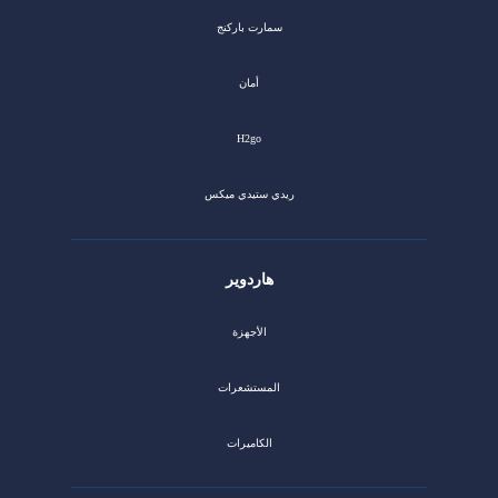
سمارت باركنج
أمان
H2go
ريدي ستيدي ميكس
هاردوير
الأجهزة
المستشعرات
الكاميرات