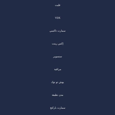
فليت
VDX
سمارت تاكسي
إكس رينت
سنسوير
مراقبة
پوش تو توك
مدن نظيفة
سمارت باركنج