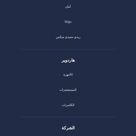
أمان
H2go
ريدي ستيدي ميكس
هاردوير
الأجهزة
المستشعرات
الكاميرات
الشركة