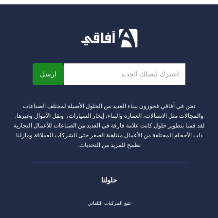
نحن في آفاقي فخورون ببناء العديد من الحلول الأصيلة لمختلف الصناعات
والمجالات مثل الاتصالات، العمارة والبناء، إيجار السيارات، ونقل الأموال وغيرها.
لقد قمنا بتطوير حلول كانت علامة فارقة في العديد من الصناعات للأعمال التجارية
ذات الأحجام المختلفة من الأعمال متناهية الصغر حتى الشركات العملاقة ومازلنا
نطمح للمزيد من التحديات.
حلولنا
تتبع المركبات التلقائي