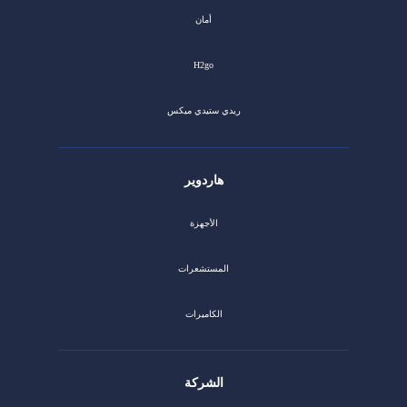
أمان
H2go
ريدي ستيدي ميكس
هاردوير
الأجهزة
المستشعرات
الكاميرات
الشركة