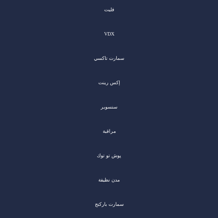
فليت
VDX
سمارت تاكسي
إكس رينت
سنسوير
مراقبة
پوش تو توك
مدن نظيفة
سمارت باركنج