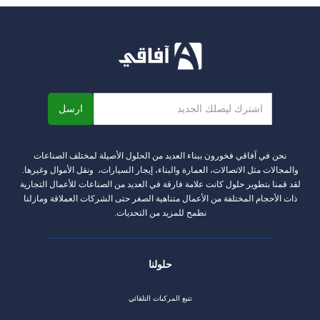
نحن في آفاقي فخورون ببناء العديد من الحلول الأصيلة لمختلف الصناعات
والمجالات مثل الاتصالات، العمارة والبناء، إيجار السيارات، ونقل الأموال وغيرها.
لقد قمنا بتطوير حلول كانت علامة فارقة في العديد من الصناعات للأعمال التجارية
ذات الأحجام المختلفة من الأعمال متناهية الصغر حتى الشركات العملاقة ومازلنا
نطمح للمزيد من التحديات.
حلولنا
تتبع المركبات التلقائي