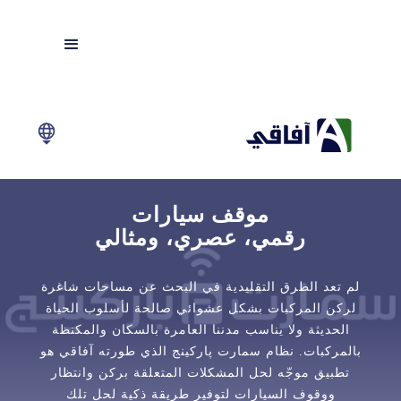
موقف سيارات
رقمي، عصري، ومثالي
لم تعد الطرق التقليدية في البحث عن مساحات شاغرة
لركن المركبات بشكل عشوائي صالحة لأسلوب الحياة
الحديثة ولا يناسب مدننا العامرة بالسكان والمكتظة
بالمركبات. نظام سمارت پاركينج الذي طورته آفاقي هو
تطبيق موجّه لحل المشكلات المتعلقة بركن وانتظار
ووقوف السيارات لتوفير طريقة ذكية لحل تلك