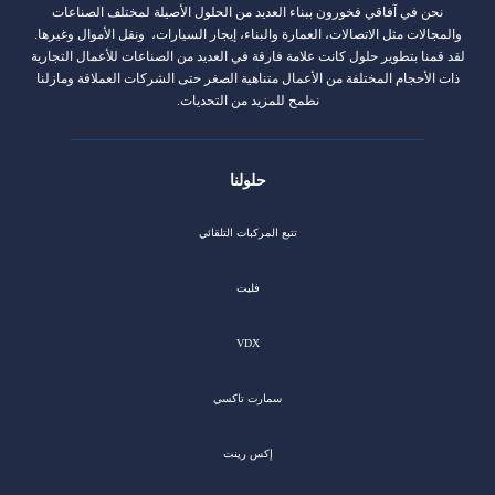
نحن في آفاقي فخورون ببناء العديد من الحلول الأصيلة لمختلف الصناعات
والمجالات مثل الاتصالات، العمارة والبناء، إيجار السيارات، ونقل الأموال وغيرها.
لقد قمنا بتطوير حلول كانت علامة فارقة في العديد من الصناعات للأعمال التجارية
ذات الأحجام المختلفة من الأعمال متناهية الصغر حتى الشركات العملاقة ومازلنا
نطمح للمزيد من التحديات.
حلولنا
تتبع المركبات التلقائي
فليت
VDX
سمارت تاكسي
إكس رينت