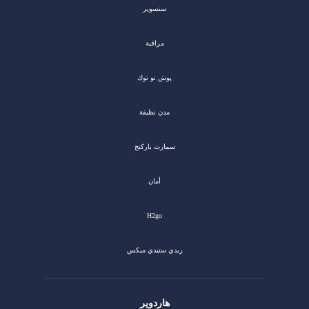
سنسوير
مراقبة
پوش تو توك
مدن نظيفة
سمارت باركنج
أمان
H2go
ريدي ستيدي ميكس
هاردوير