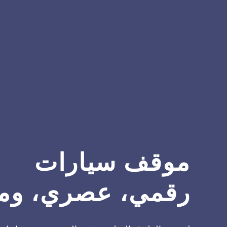
موقف سيارات
رقمي، عصري، ومث