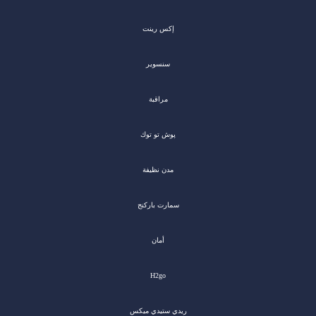
إكس رينت
سنسوير
مراقبة
پوش تو توك
مدن نظيفة
سمارت باركنج
أمان
H2go
ريدي ستيدي ميكس